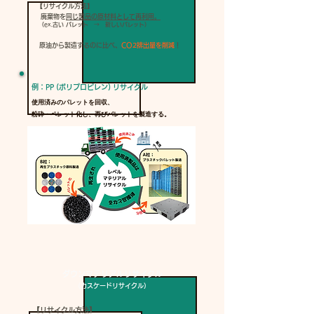
【リサイクル方法】
廃棄物を
同じ製品の原材料として再利用。
（ex.古い パレット → 新しいパレット）
原油から製造するのに比べ、
CO2排出量を削減
！
例：PP ​(ポリプロピレン)
リサイク​ル
使用済みのパレットを回収、
粉砕・ペレット化し、再びパレットを製造する。
ダウンマテリアルリサイクル
（カスケードリサイクル）
【リサイクル方法】