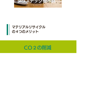
プラスチック植木鉢
​マテリアルリサイクル
の４つのメリット
CO２の削減
バージン原料(新品原料)は、原油から精製して製
造します。その工程では、たくさんのCO2が放
出されています。
再生プラスチック原料を用いることで、CO2削
減に貢献します。
エネルギーの削減
新しい製品を製造する際には、原材料の採掘や製錬、加
工などに多くのエネルギーが必要です。