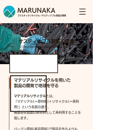
MARUNAKA
プラスチックリサイクル／
サスティナブル製品の開発
サスティナブル製品の開発
/ Development of sustainable products
マテリアルリサイクルを用いた
​製品の開発で地球を守る
マテリアルリサイクル
とは、
「マテリアル(＝原材料)＋リサイクル(＝再利
用)」という名前の通り、
廃棄物を製品の原材料として再利用することを
指します。
バージン原料(新品原料)で製品を作るよりも、