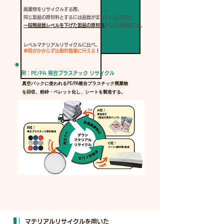
廃棄物をリサイクルする際、
同じ製品の原材料とするには品質が劣ってしまうので、
一段階品質レベルを下げた製品の原材料
として再利用する。
レベルマテリアルリサイクルに比べ、
手間がかからず比較的簡単に行える
！
例：PE/PA
​
複合プラスチック
リサイク​ル
真空パックに使われるPE/PA複合プラスチック廃棄物
を回収、粉砕・ペレット化し、シートを製造する。
マテリアルリサイクルを用いた